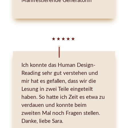
Manifestierende Generatorin
2024 habe ich mich für die Ausbildung zur
Human Design-Wegbegleiterin
entschieden, um meine Erfahrungen mit
Menschen zu teilen und beim
★
★
★
★
★
persönlichen Konten lösen zu
unterstützen.
Herzlichst
Ich konnte das Human Design-
Reading sehr gut verstehen und
Sara Stieldorf
mir hat es gefallen, dass wir die
Human Design
Lesung in zwei Teile eingeteilt
Beraterin & Wegbegleiterin
haben. So hatte ich Zeit es etwa zu
verdauen und konnte beim
zweiten Mal noch Fragen stellen.
Danke, liebe Sara.