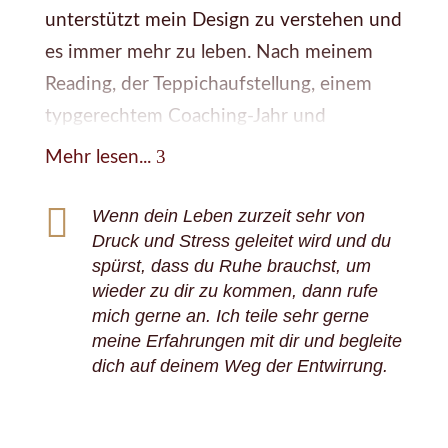
unterstützt mein Design zu verstehen und
es immer mehr zu leben. Nach meinem
Reading, der Teppichaufstellung, einem
typgerechtem Coaching-Jahr und
mehreren Workshops habe ich es immer
3
Mehr lesen...
wieder wiederholen und üben können. Ich

spüre eine starke Verbindung zu meinen
Wenn dein Leben zurzeit sehr von
Druck und Stress geleitet wird und du
Potentialen und durchschaue immer mehr
spürst, dass du Ruhe brauchst, um
die Nicht-Selbst-Fallen in meinem Leben.
wieder zu dir zu kommen, dann rufe
mich gerne an. Ich teile sehr gerne
Dadurch habe ich gemerkt, dass es mir
meine Erfahrungen mit dir und begleite
wichtiger ist meine Lebensfreude wieder
dich auf deinem Weg der Entwirrung.
zu erlangen, als mich weiterhin in
Problemen zu baden und mich als Opfer