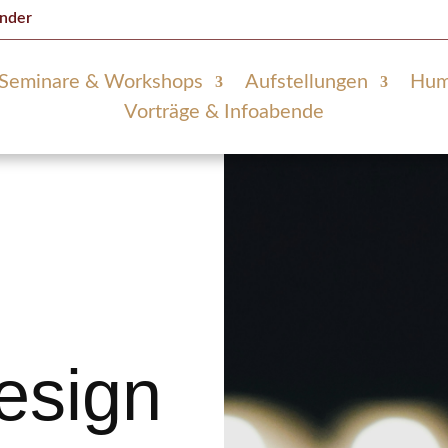
ender
Seminare & Workshops
Aufstellungen
Hum
Vorträge & Infoabende
esign